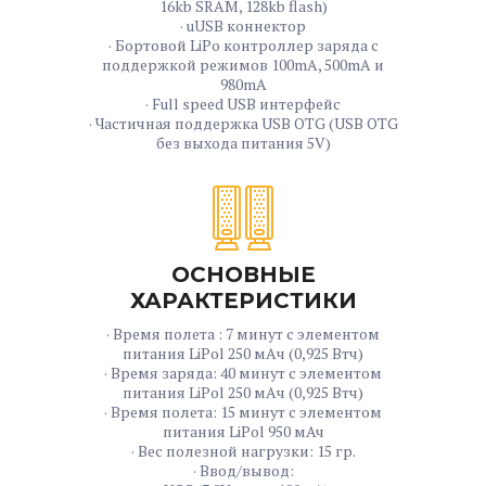
16kb SRAM, 128kb flash)
· uUSB коннектор
· Бортовой LiPo контроллер заряда с
поддержкой режимов 100mA, 500mA и
980mA
· Full speed USB интерфейс
· Частичная поддержка USB OTG (USB OTG
без выхода питания 5V)
ОСНОВНЫЕ
ХАРАКТЕРИСТИКИ
· Время полета : 7 минут с элементом
питания LiPol 250 мAч (0,925 Втч)
· Время заряда: 40 минут с элементом
питания LiPol 250 мAч (0,925 Втч)
· Время полета: 15 минут с элементом
питания LiPol 950 мАч
· Вес полезной нагрузки: 15 гр.
· Ввод/вывод: