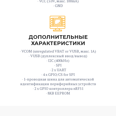
· VCC (3.0V, макс. 100mA)
· GND
ДОПОЛНИТЕЛЬНЫЕ
ХАРАКТЕРИСТИКИ
· VCOM (unregulated VBAT or VUSB, макс. 1A)
· VUSB (дуплексный ввод/вывод)
· I2C (400kHz)
· SPI
· 2 x UART
· 4 x GPIO/CS for SPI
· 1-проводная шина для автоматической
идентификации периферийных устройств
· 2 x GPIO контроллера nRF51
· 8KB EEPROM