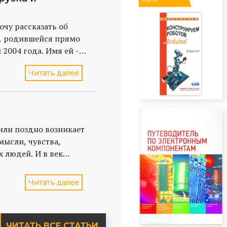
хочу рассказать об
, родившейся прямо
 2004 года. Имя ей -
 она собой
Читать далее
о племени BSD-систем.
то fork (порождение)
 или поздно возникает
мысли, чувства,
 людей. И в век
тым способом сделать
 собственная веб-
Читать далее
ько в том, с помощью
ЧИТАТЬ ВСЕ СТАТЬИ