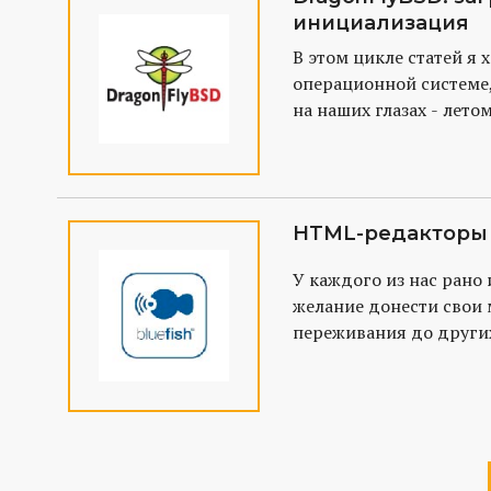
инициализация
В этом цикле статей я 
операционной системе
на наших глазах - летом
DragonFlyBSD, и являет
представителя славног
В сущности, исходно э
FreeBSD 4-й в
HTML-редакторы
У каждого из нас рано
желание донести свои 
переживания до других
Интернета самым прос
это является, пожалуй,
страничка. Вопрос тол
чего её сделать?