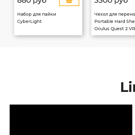
880 руб
3300 руб
Набор для пайки
Чехол для перен
CyberLight
Portable Hard Shel
Oculus Quest 2 V
L