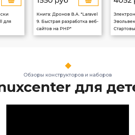
1550 руб
4052 
оски
Книга: Дронов В.А. "Laravel
Электрон
l для
9. Быстрая разработка веб-
Эвольвек
R
сайтов на PHP"
Стартовы
Обзоры конструкторов и наборов
inuxcenter для дет