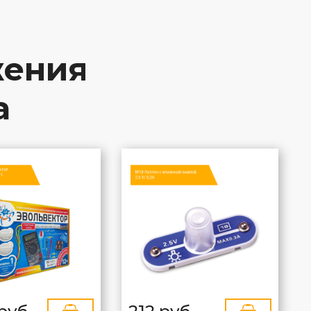
жения
а