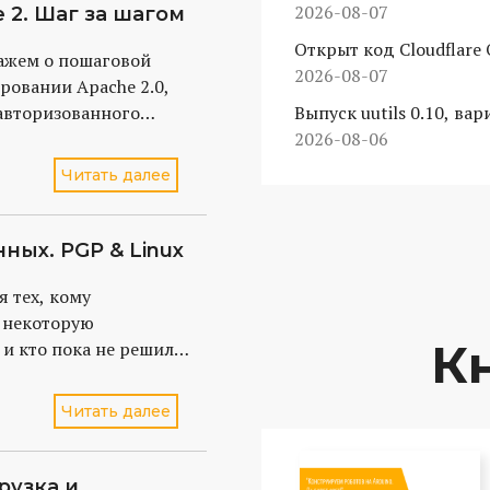
Flutter
2026-08-07
2. Шаг за шагом
Открыт код Cloudflar
кажем о пошаговой
через AI
2026-08-07
ровании Apache 2.0,
Выпуск uutils 0.10, вар
авторизованного
2026-08-06
 взлома в случае
вимости,
Читать далее
 Web сервере. В
ет пользовать
ных. PGP & Linux
я тех, кому
 некоторую
Кн
и кто пока не решил
Читать далее
рузка и