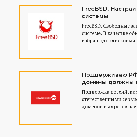
FreeBSD. Настра
системы
FreeBSD. Свободные за
системе. В качестве об
избран однодисковый 
стабильной версии - 4.
Поддерживаю РФ
домены должны 
в российском ПО 
Поддержка российски
отечественными серви
доменов и адресов эле
ключевой задачей про
в 2021 году. По слова
Координационного цен
Андрея Воробьева, на