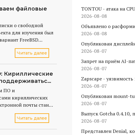
иваем файловые
TONTOU - атака на CPU
уязвимостей Spectre v
2026-08-08
писки о свободной
Объявлено о расформи
ъекта для изучения был
2026-08-08
вариант FreeBSD
Опубликован дисплейн
2
2026-08-07
Читать далее
Запрет на приём AI-пат
2026-08-07
: Кириллические
Zapscape - уязвимость
поддерживаться
доступ к хост-системе
2026-08-07
и сервисах
м ПО и
Опубликован mount-tu
сами кириллических
ресурсов в Linux
2026-08-07
ктронной почты станет
екта Поддерживаю.РФ
Выпуск Gotcha 0.4.10
Читать далее
м директора
производительности
2026-08-07
тра доменов .RU/.РФ
Представлен Denial, 
циональный дом