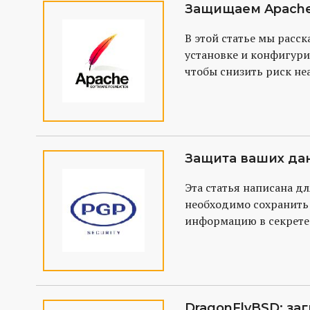
Защищаем Apache 
В этой статье мы расс
установке и конфигури
чтобы снизить риск не
доступа или успешного
применения новой уяз
обнаруженной в Apache
результате, можно буд
Защита ваших дан
Эта статья написана дл
необходимо сохранить
информацию в секрете 
как это сделать....
DragonFlyBSD: заг