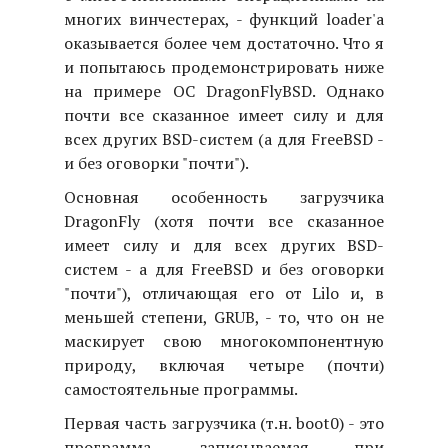
многих винчестерах, - функций loader'а
оказывается более чем достаточно. Что я
и попытаюсь продемонстрировать ниже
на примере ОС DragonFlyBSD. Однако
почти все сказанное имеет силу и для
всех других BSD-систем (а для FreeBSD -
и без оговорки "почти").
Основная особенность загрузчика
DragonFly (хотя почти все сказанное
имеет силу и для всех других BSD-
систем - а для FreeBSD и без оговорки
"почти"), отличающая его от Lilo и, в
меньшей степени, GRUB, - то, что он не
маскирует свою многокомпонентную
природу, включая четыре (почти)
самостоятельные программы.
Первая часть загрузчика (т.н. boot0) - это
программа, записываемая при