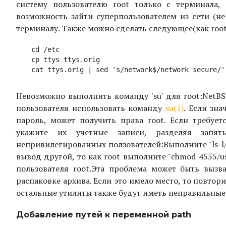
систему пользователю root только с терминала, 
возможность зайти суперпользователем из сети (не
терминалу. Также можно сделать следующее(как root
cd /etc

cp ttys ttys.orig

Невозможно выполнить команду 'su' для root:
NetBS
пользователя использовать команду
su(1)
. Если зна
пароль, может получить права root. Если требуе
укажите их учетные записи, разделяя запяты
непривилегированных ползователей:
Выполните "ls-l/
вывод другой, то как root выполните "chmod 4555/usr/
пользователя root.
Эта проблема может быть вызван
распаковке архива. Если это имело место, то повторит
остальные утилиты также будут иметь неправильные 
Добавление путей к переменной path