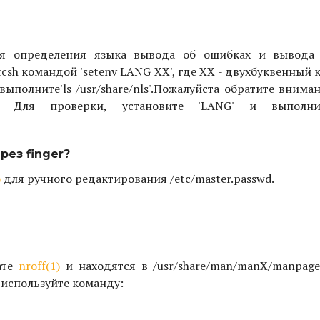
ля определения языка вывода об ошибках и вывода
csh командой 'setenv LANG XX', где XX - двухбуквенный 
олните'ls /usr/share/nls'.
Пожалуйста обратите вниман
ы. Для проверки, установите 'LANG' и выполн
ез finger?
)
для ручного редактирования /etc/master.passwd.
ате
nroff(1)
и находятся в /usr/share/man/manX/manpage.
 используйте команду: