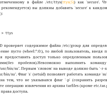
отмеченному в файле /etc/ttys(
ttys(5)
) как 'secure'. 
 рекомендуется) вы должны добавить 'secure' к каждом
):
D проверяет содержимое файла /etc/group для определ
чение пусто (wheel:*:0:), то любой пользователь, введя
тся предоставить доступ только определенным пользов
ми(без пробелов).
Невозможно выполнить команду
usr/bin/su". Первым 'словом' на выводе должно быть '-r-sr
bin/su". Флаг 's' (setuid) позволяет работать команде 'su
а тем, что не указывался флаг '-p' (сохранить разре
е операцию извлечения из архива tarfiles (кроме etc.tar.gz
права доступа.