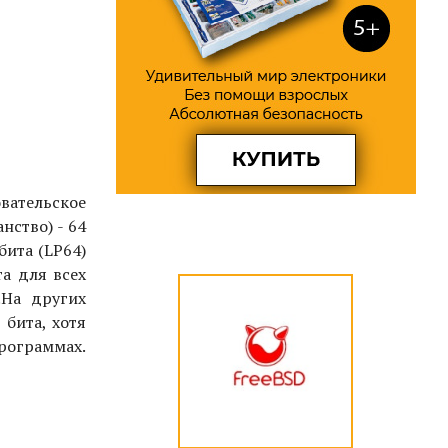
вательское
нство) - 64
бита (LP64)
а для всех
.
На других
 бита, хотя
программах.