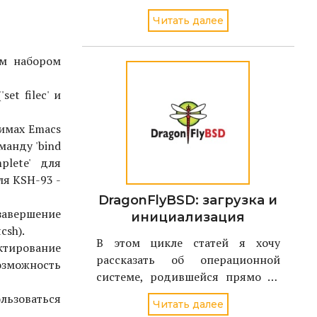
секрете и кто пока не решил как
Читать далее
это сделать....
ым набором
et filec' и
имах Emacs
манду 'bind
plete' для
ля KSH-93 -
DragonFlyBSD: загрузка и
завершение
инициализация
csh).
В этом цикле статей я хочу
ктирование
рассказать об операционной
озможность
системе, родившейся прямо на
наших глазах - летом 2004 года.
льзоваться
Читать далее
Имя ей - DragonFlyBSD, и являет