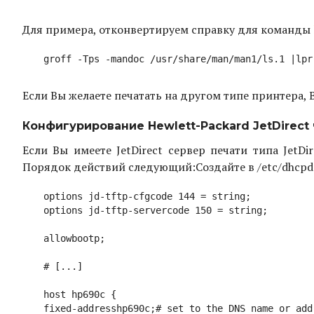
Для примера, отконвертируем справку для команды
Если Вы желаете печатать на другом типе принтера, В
Конфигурирование Hewlett-Packard JetDirect
Если Вы имеете JetDirect сервер печати типа JetD
Порядок действий следующий:
Создайте в /etc/dhcpd.
options jd-tftp-cfgcode 144 = string;

options jd-tftp-servercode 150 = string;

allowbootp;

# [...]

host hp690c {

fixed-addresshp690c;# set to the DNS name or add