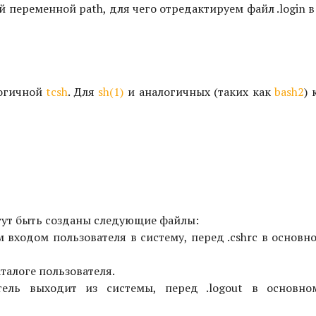
ей переменной path, для чего отредактируем файл .login
логичной
tcsh
. Для
sh(1)
и аналогичных (таких как
bash2
)
огут быть созданы следующие файлы:
м входом пользователя в систему, перед .cshrc в основн
каталоге пользователя.
ватель выходит из системы, перед .logout в основно