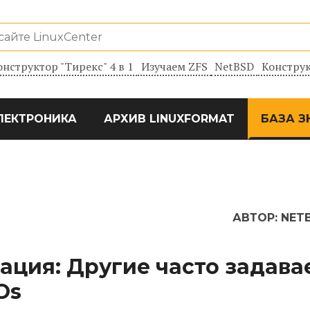
онструктор "Тирекс" 4 в 1
Изучаем ZFS
NetBSD
Конструк
ЛЕКТРОНИКА
АРХИВ LINUXFORMAT
БАЗА З
АВТОР:
NET
ация: Другие часто задав
Os