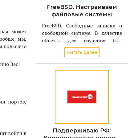
FreeBSD. Настраиваем
файловые системы
FreeBSD. Свободные записки о
орая может
свободной системе. В качестве
Вообще, мы,
объекта для изучения был
а большего
избран однодисковый вариант
Читать далее
FreeBSD стабильной версии - 4.2
нно Вас!
ии портов,
Поддерживаю РФ:
лит войти в