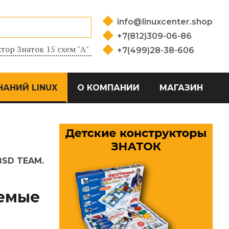
info@linuxcenter.shop
+7(812)309-06-86
тор Знаток 15 схем "А"
+7(499)28-38-606
НАНИЙ LINUX
О КОМПАНИИ
МАГАЗИН
BSD TEAM.
аемые