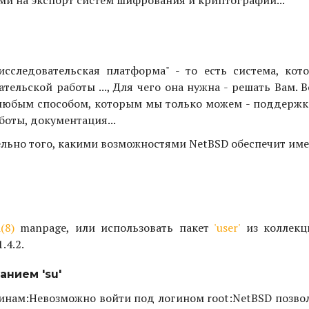
исследовательская платформа" - то есть система, кот
тельской работы ..., Для чего она нужна - решать Вам. 
 любым способом, которым мы только можем - поддержк
боты, документация...
тельно того, какими возможностями NetBSD обеспечит име
(8)
manpage, или использовать пакет
'user'
из коллекц
.4.2.
нием 'su'
инам:
Невозможно войти под логином root:
NetBSD позво