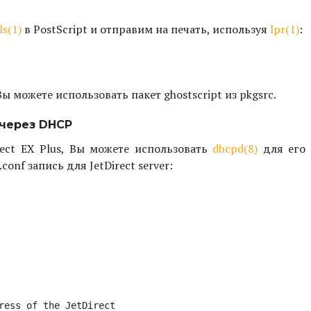
ls(1)
в PostScript и отправим на печать, используя
lpr(1)
:
ы можете использовать пакет ghostscript из pkgsrc.
 через DHCP
irect EX Plus, Вы можете использовать
dhcpd(8)
для его 
conf запись для JetDirect server:
ress of the JetDirect
