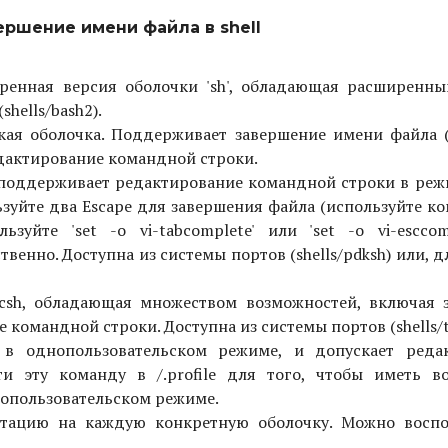
ршение имени файла в shell
ширенная версия оболочки 'sh', обладающая расширенн
hells/bash2).
кая оболочка. Поддерживает завершение имени файла ('s
едактирование командной строки.
а поддерживает редактирование командной строки в реж
пользуйте два Escape для завершения файла (используйте ко
ьзуйте 'set -o vi-tabcomplete' или 'set -o vi-esccom
венно. Доступна из системы портов (shells/pdksh) или, д
csh, обладающая множеством возможностей, включая 
командной строки. Доступна из системы портов (shells/t
я в однопользовательском режиме, и допускает реда
ти эту команду в /.profile для того, чтобы иметь в
нопользовательском режиме.
нтацию на каждую конкретную оболочку. Можно воспо