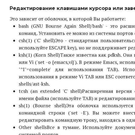
Редактирование клавишами курсора или заве
Это зависит от оболочки, в которой Вы работаете:
bash (GNU Bourne Again Shell)
'bash' - это рас
команд. Установить ее можно из системы портов (s
csh(1) ('C' shell)
Это - стандартная пользовательс
используйте ESCAPE key), но не поддерживает р
ksh(1) (Korn Shell)
Также известна как pdksh. Он
или Vi ('set -o {emacs,vi}'). В режиме Emacs, ис
"^I"=complete' для использования TAB). Испол
использования в режиме Vi TAB или ESC соответст
shells/ast-ksh.
tcsh (an extended 'C' shell)
Расширенная версия 
имени файла (используйте TAB) и редактирование 
sh(1) (Bourne shell)
Эта оболочка используетс
командной строки ('set -E'). Вы можете внес
редактировать командную троку, находясь в од
Other shells
Все в тумане. Используйте докуме
системой портов.