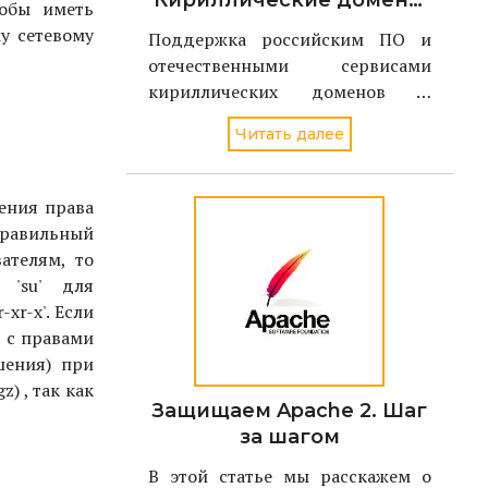
Кириллические домены
Чтобы иметь
должны
у сетевому
Поддержка российским ПО и
поддерживаться в
отечественными сервисами
российском ПО и
кириллических доменов и
сервисах
адресов электронной почты
Читать далее
станет ключевой задачей
проекта Поддерживаю.РФ в 2021
году. По словам директора
ения права
Координационного центра
 правильный
доменов .RU/.РФ Андрея
ателям, то
Воробьева, национальный дом
 'su' для
-xr-x'. Если
' с правами
шения) при
) , так как
Защищаем Apache 2. Шаг
за шагом
В этой статье мы расскажем о