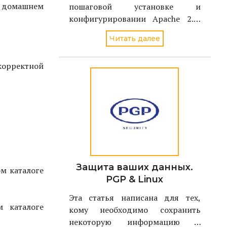
 в домашнем
пошаговой установке и
конфигурировании Apache 2.0,
чтобы снизить риск
Читать далее
неавторизованного доступа или
успешного взлома в случае
 корректной
применения новой уязвимости,
обнаруженной в Apache Web
сервере. В результате, можно
будет пользовать
Защита ваших данных.
ом каталоге
PGP & Linux
Эта статья написана для тех,
м каталоге
кому необходимо сохранить
некоторую информацию в