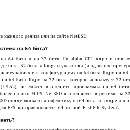
е каждого релиза или на сайте NetBSD
стема на 64 бита?
на 64 бита и на 32 бита. На alpha CPU ядро и пользо
 ints - 32 бита, а longs и указатели (и адресное простра
онфигурациях и в конфигурациях на 64 бита. Ядро на 64 
 64 бита. Ядро на 32 бита, которое использует 32 бит
 (IPL32), не может выполнить программы на 64 бита
более нового MIPS, NetBSD выполняется в режиме на 32
BSD поддерживают арифметику на 64 бита, и в ядре и в 
я FFS, которая является 64 битной 'Fast File System'.
вать?
ами на экспорт систем шифрования и криптографии...