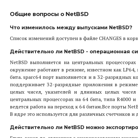
Общие вопросы о NetBSD
Что изменилось между выпусками NetBSD?
Список изменений доступен в файле CHANGES в корн
Действительно ли NetBSD - операционная си
NetBSD выполняется на центральных процессорах 
окружение работают в режиме, известном как LP64, где
бита. sparc64 порт выполняется и в 32-разрядных к
поддерживает 32-разрядные приложения в режиме на
целых чисел, указателей и длинных целых чисел
центральных процессорах на 64 бита, типа R4000 и 
ведется работа на переход к 64 битам.
Все порты Net
В ядре это используется для различных счетчиков и дл
Действительно ли NetBSD можно экспортиро
Глупь какая-то, связанная с америкосовскими закон