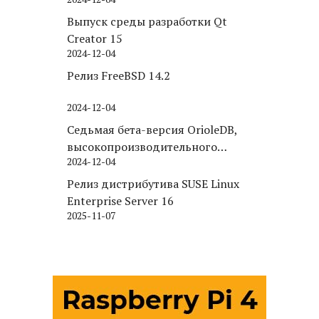
Puppy Linux
Выпуск среды разработки Qt
Creator 15
2024-12-04
Релиз FreeBSD 14.2
2024-12-04
Седьмая бета-версия OrioleDB,
высокопроизводительного
2024-12-04
движка хранения для PostgreSQL
Релиз дистрибутива SUSE Linux
Enterprise Server 16
2025-11-07