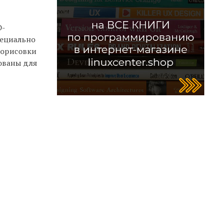
D-
пециально
рорисовки
рованы для