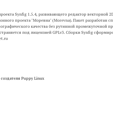
роекта Synfig 1.5.4, развивающего редактор векторной 2
нного проекта "Моревна" (Morevna). Пакет разработан с
тографического качества без рутинной промежуточной п
остраняется под лицензией GPLv3. Сборки Synfig сформи
t.ru
 создателя Puppy Linux