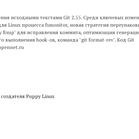
ния исходными текстами Git 2.55. Среди ключевых изме
ля Linux процесса fsmonitor, новая стратегия переупаков
ry fixup" для исправления коммита, оптимизация генерац
 выполнения hook-ов, команда "git format-rev". Код Git
opennet.ru
 создателя Puppy Linux