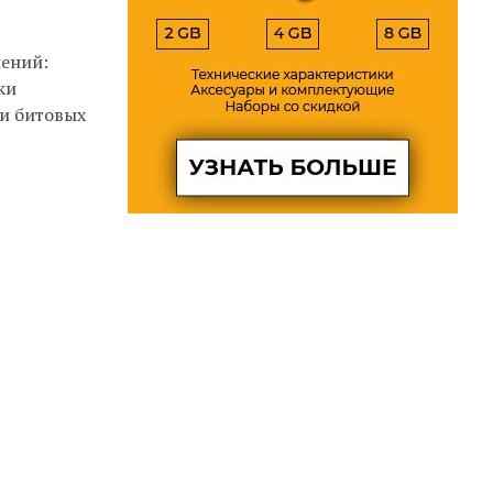
нений:
ки
ии битовых