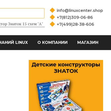
info@linuxcenter.shop
+7(812)309-06-86
тор Знаток 15 схем "А"
+7(499)28-38-606
НАНИЙ LINUX
О КОМПАНИИ
МАГАЗИН