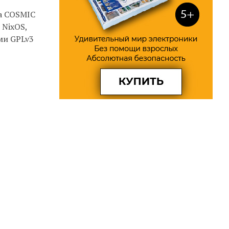
ла COSMIC
 NixOS,
ями GPLv3