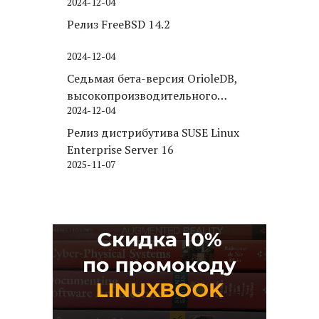
2024-12-04
Релиз FreeBSD 14.2
2024-12-04
Седьмая бета-версия OrioleDB,
высокопроизводительного
2024-12-04
движка хранения для PostgreSQL
Релиз дистрибутива SUSE Linux
Enterprise Server 16
2025-11-07