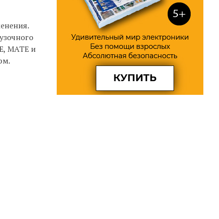
менения.
рузочного
E, MATE и
рм.