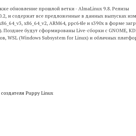
акже обновление прошлой ветки - AlmaLinux 9.8. Релизы
 10.2, и содержат все предложенные в данных выпусках из
6_64_v3, x86_64_v2, ARM64, ppc64le и s390x в форме заг
ГБ). Позднее будут сформированы Live-сборки с GNOME, KD
ров, WSL (Windows Subsystem for Linux) и облачных платфо
 создателя Puppy Linux