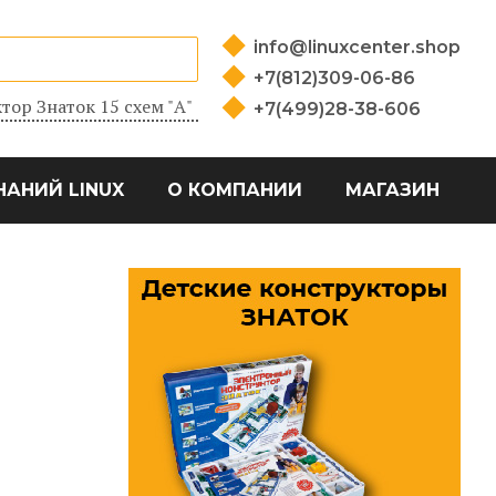
info@linuxcenter.shop
+7(812)309-06-86
тор Знаток 15 схем "А"
+7(499)28-38-606
НАНИЙ LINUX
О КОМПАНИИ
МАГАЗИН