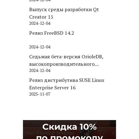
Puppy Linux
Выпуск среды разработки Qt
Creator 15
2024-12-04
Релиз FreeBSD 14.2
2024-12-04
Седьмая бета-версия OrioleDB,
высокопроизводительного
2024-12-04
движка хранения для PostgreSQL
Релиз дистрибутива SUSE Linux
Enterprise Server 16
2025-11-07