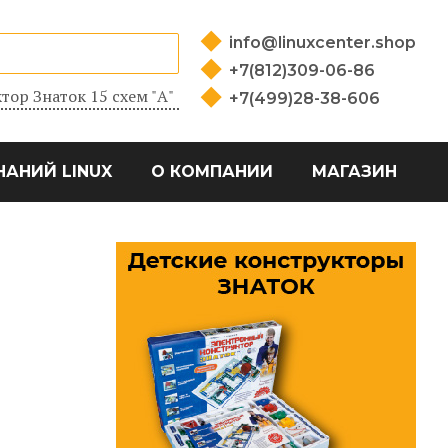
info@linuxcenter.shop
+7(812)309-06-86
тор Знаток 15 схем "А"
+7(499)28-38-606
НАНИЙ LINUX
О КОМПАНИИ
МАГАЗИН