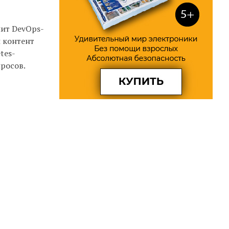
нит DevOps-
 контент
tes-
росов.