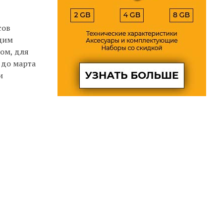
сов
щим
ом, для
 до марта
и