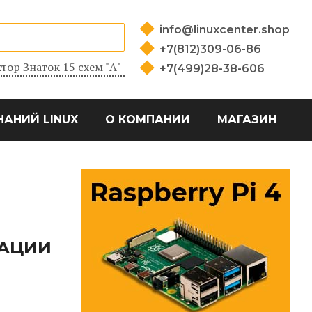
info@linuxcenter.shop
+7(812)309-06-86
тор Знаток 15 схем "А"
+7(499)28-38-606
НАНИЙ LINUX
О КОМПАНИИ
МАГАЗИН
КАЦИИ