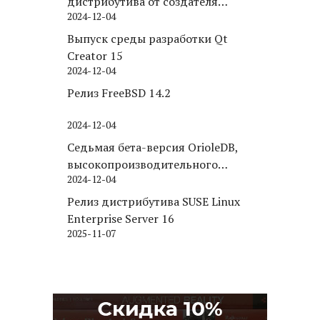
дистрибутива от создателя
2024-12-04
Puppy Linux
Выпуск среды разработки Qt
Creator 15
2024-12-04
Релиз FreeBSD 14.2
2024-12-04
Седьмая бета-версия OrioleDB,
высокопроизводительного
2024-12-04
движка хранения для PostgreSQL
Релиз дистрибутива SUSE Linux
Enterprise Server 16
2025-11-07