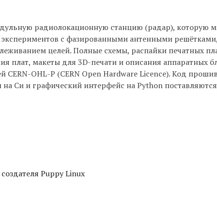
одульную радиолокационную станцию (радар), которую 
я экспериментов c фазированными антенными решётками
леживанием целей. Полные схемы, распайки печатных пла
я плат, макеты для 3D-печати и описания аппаратных б
ей CERN-OHL-P (CERN Open Hardware Licence). Код проши
на Си и графический интерфейс на Python поставляются
 создателя Puppy Linux