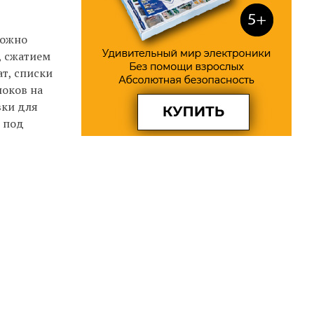
можно
, сжатием
т, списки
локов на
вки для
 под