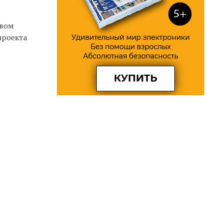
твом
проекта