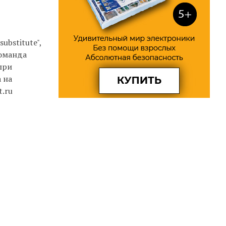
bstitute",
Команда
при
 на
.ru