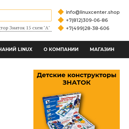
info@linuxcenter.shop
+7(812)309-06-86
тор Знаток 15 схем "А"
+7(499)28-38-606
НАНИЙ LINUX
О КОМПАНИИ
МАГАЗИН