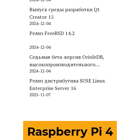
Puppy Linux
Выпуск среды разработки Qt
Creator 15
2024-12-04
Релиз FreeBSD 14.2
2024-12-04
Седьмая бета-версия OrioleDB,
высокопроизводительного
2024-12-04
движка хранения для PostgreSQL
Релиз дистрибутива SUSE Linux
Enterprise Server 16
2025-11-07