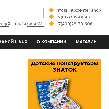
info@linuxcenter.shop
+7(812)309-06-86
тор Знаток 15 схем "А"
+7(499)28-38-606
НАНИЙ LINUX
О КОМПАНИИ
МАГАЗИН