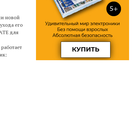
ии новой
ухода его
MATE для
 работает
ик: