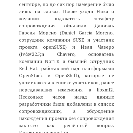
сентябре, но до сих пор намерение было
лишь на словах. После ухода Ника о
желании подхватить эстафету
сопровождения объявили Даниэль
Гарсия Морено (Daniel Garcia Moreno,
сотрудник компании SUSE и участник
проекта openSUSE) и Иван Чаверо
(Iv&#225;n Chavero, основатель
компании NorTK и бывший сотрудник
Red Hat, работавший над платформами
OpenStack и OpenShift), которые не
упоминаются в списке участников, ранее
передававших изменения в libxml2.
Несколько часов назад данные
разработчики были добавлены в список
сопровождающих, а обсуждение
нахождения проекта без сопровождения
закрыто как решённый вопрос.
Источник: opennet.ru