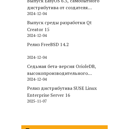
Выпуск EasyOS 6.5, самобытного
дистрибутива от создателя
2024-12-04
Puppy Linux
Выпуск среды разработки Qt
Creator 15
2024-12-04
Релиз FreeBSD 14.2
2024-12-04
Седьмая бета-версия OrioleDB,
высокопроизводительного
2024-12-04
движка хранения для PostgreSQL
Релиз дистрибутива SUSE Linux
Enterprise Server 16
2025-11-07