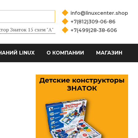
info@linuxcenter.shop
+7(812)309-06-86
тор Знаток 15 схем "А"
+7(499)28-38-606
НАНИЙ LINUX
О КОМПАНИИ
МАГАЗИН