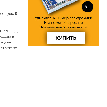
сборок. В
о
патчей (1,
едана в
ны для
Источник: