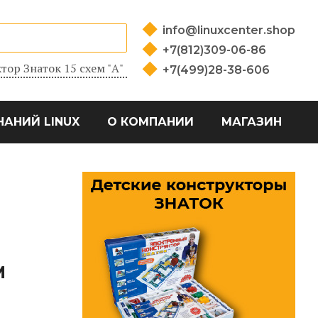
info@linuxcenter.shop
+7(812)309-06-86
тор Знаток 15 схем "А"
+7(499)28-38-606
НАНИЙ LINUX
О КОМПАНИИ
МАГАЗИН
М