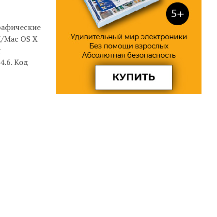
графические
X/Mac OS X
я
4.6. Код