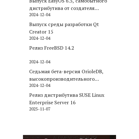
Выпуск EasyOS 6.5, самобытного
дистрибутива от создателя
2024-12-04
Puppy Linux
Выпуск среды разработки Qt
Creator 15
2024-12-04
Релиз FreeBSD 14.2
2024-12-04
Седьмая бета-версия OrioleDB,
высокопроизводительного
2024-12-04
движка хранения для PostgreSQL
Релиз дистрибутива SUSE Linux
Enterprise Server 16
2025-11-07