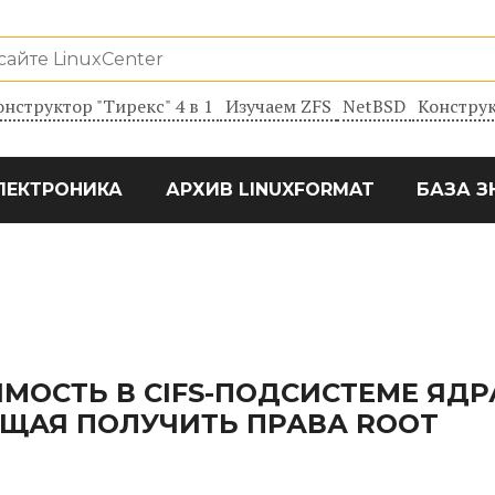
онструктор "Тирекс" 4 в 1
Изучаем ZFS
NetBSD
Конструк
ЛЕКТРОНИКА
АРХИВ LINUXFORMAT
БАЗА З
ВИМОСТЬ В CIFS-ПОДСИСТЕМЕ ЯДР
ЮЩАЯ ПОЛУЧИТЬ ПРАВА ROOT