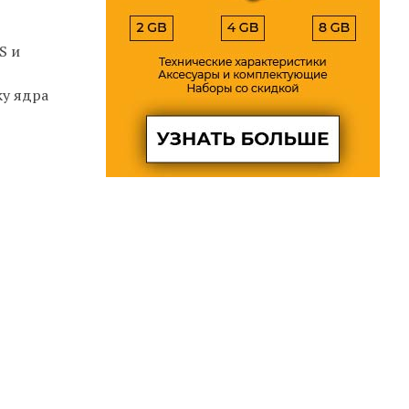
S и
ку ядра