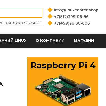
info@linuxcenter.shop
+7(812)309-06-86
тор Знаток 15 схем "А"
+7(499)28-38-606
НАНИЙ LINUX
О КОМПАНИИ
МАГАЗИН
А