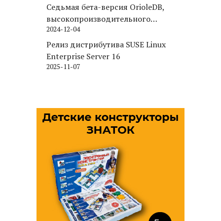
Седьмая бета-версия OrioleDB,
высокопроизводительного
2024-12-04
движка хранения для PostgreSQL
Релиз дистрибутива SUSE Linux
Enterprise Server 16
2025-11-07