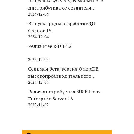
Выпуск EasyOS 6.5, самобытного
дистрибутива от создателя
2024-12-04
Puppy Linux
Выпуск среды разработки Qt
Creator 15
2024-12-04
Релиз FreeBSD 14.2
2024-12-04
Седьмая бета-версия OrioleDB,
высокопроизводительного
2024-12-04
движка хранения для PostgreSQL
Релиз дистрибутива SUSE Linux
Enterprise Server 16
2025-11-07