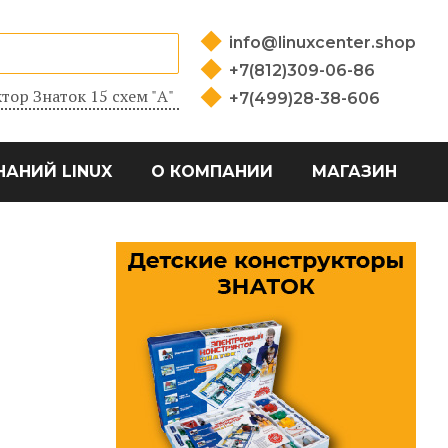
info@linuxcenter.shop
+7(812)309-06-86
тор Знаток 15 схем "А"
+7(499)28-38-606
НАНИЙ LINUX
О КОМПАНИИ
МАГАЗИН