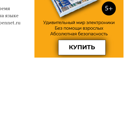
время
на языке
opennet.ru