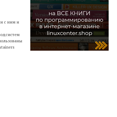
и с ним и
 подсистем
спользованы
tainers