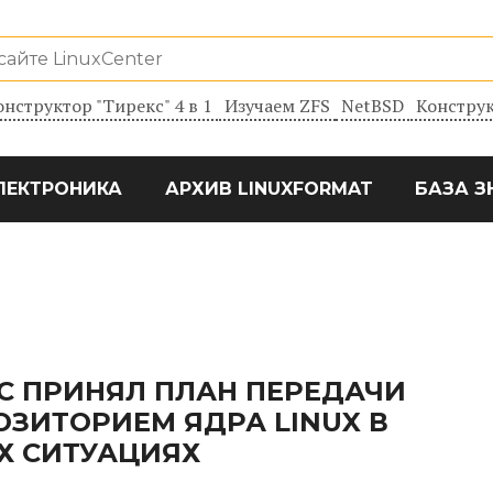
онструктор "Тирекс" 4 в 1
Изучаем ZFS
NetBSD
Конструк
ЛЕКТРОНИКА
АРХИВ LINUXFORMAT
БАЗА З
С ПРИНЯЛ ПЛАН ПЕРЕДАЧИ
ОЗИТОРИЕМ ЯДРА LINUX В
Х СИТУАЦИЯХ