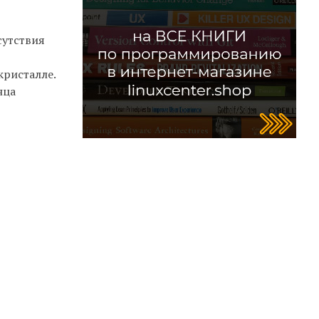
сутствия
кристалле.
нца