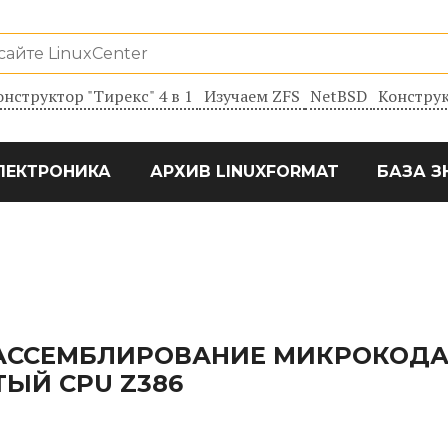
онструктор "Тирекс" 4 в 1
Изучаем ZFS
NetBSD
Конструк
ЛЕКТРОНИКА
АРХИВ LINUXFORMAT
БАЗА З
ССЕМБЛИРОВАНИЕ МИКРОКОДА 
ЫЙ CPU Z386