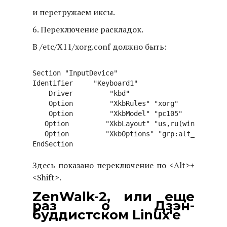
и перегружаем иксы.
6. Переключение раскладок.
В /etc/X11/xorg.conf должно быть:
Section "InputDevice"

Identifier     "Keyboard1"

    Driver         "kbd"

    Option         "XkbRules" "xorg"

    Option         "XkbModel" "pc105"

   Option         "XkbLayout" "us,ru(winkeys)"  
   Option         "XkbOptions" "grp:alt_shift_to
Здесь показано переключение по <Alt>+
<Shift>.
ZenWalk-2, или еще
раз о Дзэн-
буддистском Linux'е