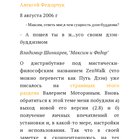
Алексей Федорчук
8 августа 2006 г
- Максим, ответь мне,
в чем сущность дзэн-буддизма?
- А пошел ты в ж...у
со своим дзэн-
буддизмом
Владимир Шинкарев, "Максим и Федор"
О дистрибутиве под мистически-
философским названием ZenWalk (что
можно перевести как Путь Дзэн) уже
писалось на
страницах этого
раздела
Валерием Моториным. Вновь
обратиться к этой теме меня побудили а)
выход новой его версии (2.8) и б)
получение личных впечатлений от
установки и, в какой-то мере, настройки
и использования. Так что в своей
заметке я сконцентрируюсь на тех