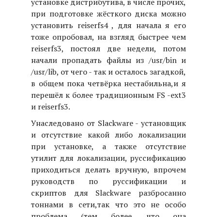
установке дистрибутива, в числе прочих,
при подготовке жёсткого диска можно
установить reiserfs4 , для начала я его
тоже опробовал, на взгляд быстрее чем
reiserfs3, постоял две недели, потом
начали пропадать файлы из /usr/bin и
/usr/lib, от чего - так и осталось загадкой,
в общем пока четвёрка нестабильна,и я
перешёл к более традиционным FS -ext3
и reiserfs3.
Унаследовано от Slackware - установщик
и отсутствие какой либо локализации
при установке, а также отсутствие
утилит для локализации, руссификацию
приходиться делать вручную, впрочем
руководств по руссификации и
скриптов для Slackware разбросанно
тоннами в сети,так что это не особо
проблема (тем более, что она