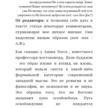
неопределенное!
Но в нем скрыты вещи. Какое
туманное!
Какое непонятное! Но в нем рождается сила
ума.
Поскольку эта сила самая подлинная,
В ней есть
уверенность.
Из даоской мудрости (м.б. сам Лао-Дзи?)
От редактора:
я позволил себе дать в
тексте статьи некоторые комментарии,
отражающие мое личное мнение. Они
выделены явным образом (
вот так
-
А.Ф.).
Как сказано у Алана Уотса , известного
профессора-востоковеда, Дзэн-буддизм
- это образ жизни и взгляд на жизнь,
который нельзя свести к какой-либо
формальной категории современной
западной мысли. Это не религия и не
философия, не психология и не наука.
Это образец того, что на Востоке
называют
путь освобождения
. Путь
освобождения не поддается