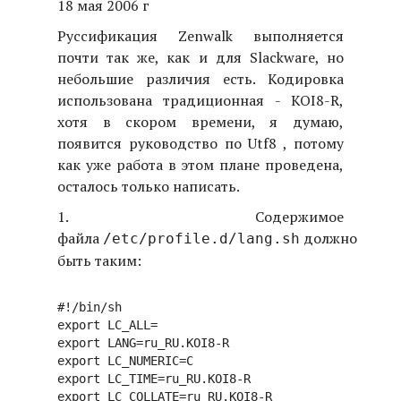
18 мая 2006 г
Руссификация Zenwalk выполняется
почти так же, как и для Slackware, но
небольшие различия есть. Кодировка
использована традиционная - KOI8-R,
хотя в скором времени, я думаю,
появится руководство по Utf8 , потому
как уже работа в этом плане проведена,
осталось только написать.
1. Cодержимое
файла
должно
/etc/profile.d/lang.sh
быть таким:
#!/bin/sh

export LC_ALL=

export LANG=ru_RU.KOI8-R

export LC_NUMERIC=C

export LC_TIME=ru_RU.KOI8-R

export LC_COLLATE=ru_RU.KOI8-R
