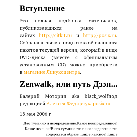
Вступление
Это полная подборка материалов,
публиковавшихся ранее на
сайтах
http://citkit.ru
и
http://posix.ru
.
Собрана в связи с подготовкой снапшота
пакетов текущей версии, который в виде
DVD-диска (вместе с официальным
установочным CD) можно приобрести
в
магазине Линуксцентра
.
Zenwalk, или путь Дзэн...
Валерий Моторин aka black_wolf
под
редакцией
Алексея Федорчука
posix.ru
18 мая 2006 г
Дао туманно и неопределенно.
Какое неопределенное!
Какое неясное!
В его туманности и неопределенности
содержатся образы.
Какое неясное! Какое