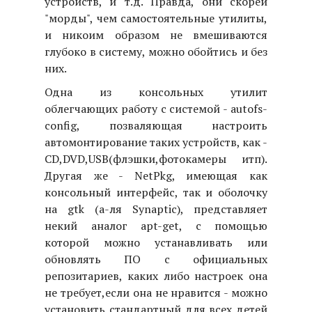
устройств, и т.д. Правда, они скорей
"морды", чем самостоятельные утилиты,
и никоим образом не вмешиваются
глубоко в систему, можно обойтись и без
них.
Одна из консольных утилит
облегчающих работу с системой - autofs-
config, позваляющая настроить
автомонтирование таких устройств, как -
CD,DVD,USB(флэшки,фотокамеры итп).
Другая же - NetPkg, имеющая как
консольный интерфейс, так и оболочку
на gtk (а-ля Synaptic), представляет
некий аналог apt-get, с помощью
которой можно устанавливать или
обновлять ПО с официальных
репозитариев, каких либо настроек она
не требует,если она не нравится - можно
установить стандартный для всех детей