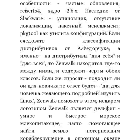
особенности - частые обновления,
reiserfs4, ядро 2.6.x. Наследие от
Slackware - установщик, отсутствие
локализации, пакетный менеджмент,
pkgtool как утилита конфигураций. Если
следовать классификации
дистрибутивов от А.Федорчука, а
именно - на дистрибутивы "для себя" и
"для всех", то Zenwalk находится где-то
между ними, и содержит черты обоих
классов. Если же спросят - подходит ли
он для новичка,то ответ будет - "да ,для
новичка желающего подробней изучить
Linux", Zenwalk поможет в этом, недаром
логотипом Zenwalk является дельфин -
умное и быстрое морское
млекопитающее, часто помогающее
найти землю потерпевшим
кораблекрушение в огромном океане