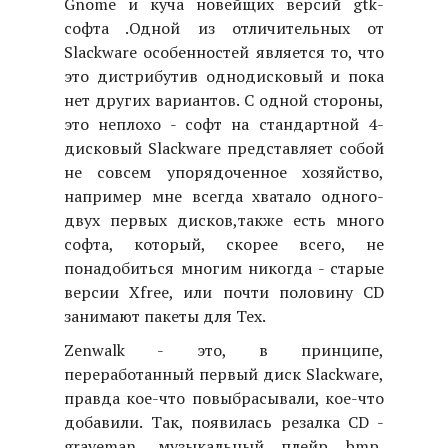
Gnome и куча новейщих версий gtk-
софта .Одной из отличительных от
Slackware особенностей является то, что
это дистрибутив однодисковый и пока
нет других вариантов. С одной стороны,
это неплохо - софт на стандартной 4-
дисковый Slackware представляет собой
не совсем упорядоченное хозяйство,
например мне всегда хватало одного-
двух первых дисков,также есть много
софта, который, скорее всего, не
понадобиться многим никогда - старые
версии Xfree, или почти половину CD
занимают пакеты для Tex.
Zenwalk - это, в принципе,
переработанный первый диск Slackware,
правда кое-что повыбрасывали, кое-что
добавили. Так, появилась резалка CD -
graveman, музыкальный плейр bmp,