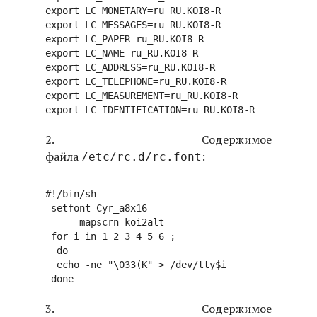
export LC_MONETARY=ru_RU.KOI8-R

export LC_MESSAGES=ru_RU.KOI8-R

export LC_PAPER=ru_RU.KOI8-R

export LC_NAME=ru_RU.KOI8-R

export LC_ADDRESS=ru_RU.KOI8-R

export LC_TELEPHONE=ru_RU.KOI8-R

export LC_MEASUREMENT=ru_RU.KOI8-R

2. Cодержимое
файла
:
/etc/rc.d/rc.font
#!/bin/sh

 setfont Cyr_a8x16 

      mapscrn koi2alt 

 for i in 1 2 3 4 5 6 ;

  do

  echo -ne "\033(K" > /dev/tty$i

3. Содержимое