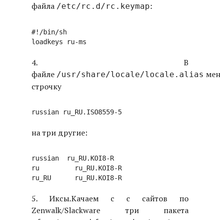
файла
:
/etc/rc.d/rc.keymap
#!/bin/sh

4. В
файле
мен
/usr/share/locale/locale.alias
строчку
на три другие:
russian  ru_RU.KOI8-R

ru         ru_RU.KOI8-R

5. Иксы.
Качаем с с сайтов по
Zenwalk/Slackware три пакета