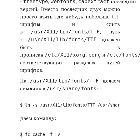
-
,
,
последних
freetype
webfonts
cabextract
версий. Вместо последних двух можно
просто взять где-нибудь побольше ttf-
шрифты и слить
в
, путь
/usr/X11/lib/fonts/TTF
к
должен
/usr/X11/lib/fonts/TTF
быть в
прописан
и
/etc/X11/xorg.cong
/etc/fonts
соответствующих разделах путей
шрифтов.
На
делаем
/usr/X11/lib/fonts/TTF
симлинк в
:
/usr/share/fonts
даём команду: