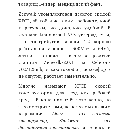
товарищ Бендер, медицинский факт.
Zenwalk укомплектован десктоп-средой
XFCE, лёгкой и не таким требовательной
к ресурсам, но довольно удобной. В
журнале Linuxformat№3 утверждается,
что дистрибутив версии 1.2 хорошо
работал на машине с 300Mhz и 64мб,
лично я ставил в качестве рабочей
станции Zenwalk-2.0.1 на Celeron-
700/128mb, и какого-либо дискомфорта
не ощутил, работает замечательно.
Многие называют XFCE скорей
конструктором для создания рабочей
среды. В конечном счёте это верно, но
зато смотрите сами, ка часто мы слышим
выражения:
Linux - как система
конструктор
,
Slackware - как
дистрибутив-конструктор
, а теперь и