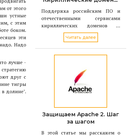
Кириллические домены
 продвигать
должны
ам от этого
Поддержка российским ПО и
поддерживаться в
аши устные
отечественными сервисами
российском ПО и
им, с этим
кириллических доменов и
сервисах
боте боком.
адресов электронной почты
есяцев эти
Читать далее
станет ключевой задачей
надо. Надо
проекта Поддерживаю.РФ в 2021
году. По словам директора
Координационного центра
то лучше -
доменов .RU/.РФ Андрея
 стратегию
Воробьева, национальный дом
юют друг с
олине тигры
 в долине".
Защищаем Apache 2. Шаг
за шагом
В этой статье мы расскажем о