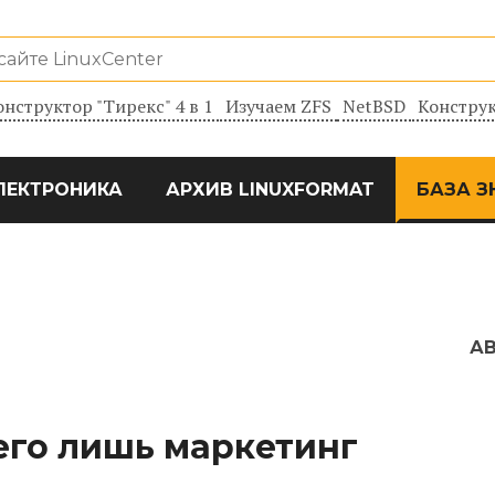
онструктор "Тирекс" 4 в 1
Изучаем ZFS
NetBSD
Конструк
ЛЕКТРОНИКА
АРХИВ LINUXFORMAT
БАЗА З
А
его лишь маркетинг