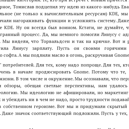
верное, Томислав подцепил эту идею из какого-нибудь Ева
ельное (не только к вычислительным ресурсам) KDE, мы
ачали нагораживать функции и усложнять систему. Даже
 KDE. Ну он всегда был воином. Кстати, не думайте, ч
игранный процесс. Да, мы немного помогли Линусу с ад
 Мы видели, что Торвальдсен и так на крючке. Вот и 
тила Линусу зарплату. Пусть он своими горячими
 софта. А мы подлили масло в огонь, раскручивая Gnome
потребителей. Для тех, кому надо попроще. Для тех, кт
чень в начале продюсировать Gnome. Потому что те, 
 жизни. В том числе и окружение. Мы осознавали, что пе
и обзоры, обещая светлые перспективы, нам удалось
деологию. Мы идеологию не афишировали, но маркетинг
х и убеждать ни в чем не надо, просто трудности подавай.
 в собственном героизме. Вот мы и придумали скрытый 
". Даже значок соответствующий подложили. Пусть у тех,