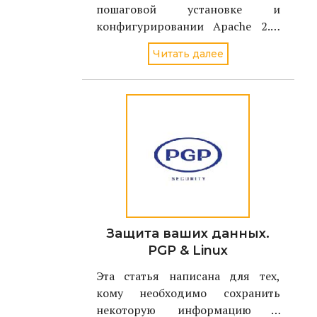
пошаговой установке и
конфигурировании Apache 2.0,
чтобы снизить риск
Читать далее
неавторизованного доступа или
успешного взлома в случае
применения новой уязвимости,
обнаруженной в Apache Web
сервере. В результате, можно
будет пользовать
Защита ваших данных.
PGP & Linux
Эта статья написана для тех,
кому необходимо сохранить
некоторую информацию в