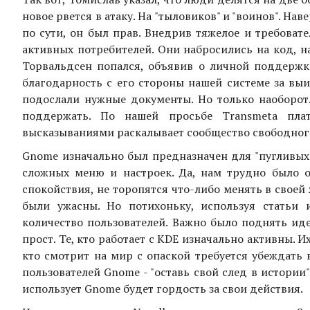
новое рвется в атаку. На "тыловиков" и "воинов". На
по сути, он был прав. Внедрив тяжелое и требоват
активных потребителей. Они набросились на код, н
Торвальдсен попался, объявив о личной поддержке
благодарность с его стороны нашей системе за вы
подослали нужные документы. Но только наоборот.
поддержать. По нашей просьбе Transmeta пла
высказываниями раскалывает сообщество свободного
Gnome изначально был предназначен для "пугливых" 
сложных меню и настроек. Да, нам трудно было о
спокойствия, не торопятся что-либо менять в своей
были ужасны. Но потихоньку, используя статьи 
количество пользователей. Важно было поднять и
прост. Те, кто работает с KDE изначально активны. И
кто смотрит на мир с опаской требуется убеждать
пользователей Gnome - "оставь свой след в истории
использует Gnome будет гордость за свои действия.