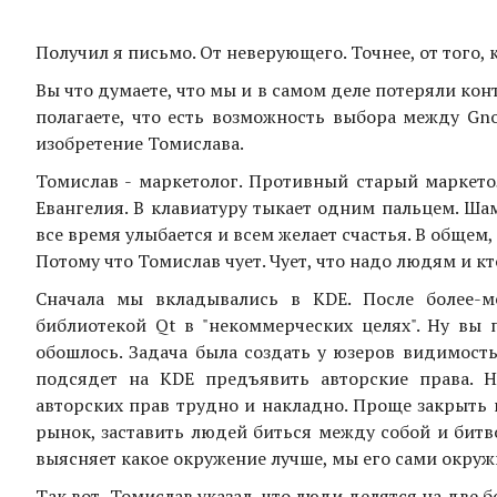
Получил я письмо. От неверующего. Точнее, от того,
Вы что думаете, что мы и в самом деле потеряли кон
полагаете, что есть возможность выбора между Gno
изобретение Томислава.
Томислав - маркетолог. Противный старый маркетол
Евангелия. В клавиатуру тыкает одним пальцем. Шам
все время улыбается и всем желает счастья. В общем
Потому что Томислав чует. Чует, что надо людям и кт
Сначала мы вкладывались в KDE. После более-ме
библиотекой Qt в "некоммерческих целях". Ну вы 
обошлось. Задача была создать у юзеров видимость
подсядет на KDE предъявить авторские права. Н
авторских прав трудно и накладно. Проще закрыть г
рынок, заставить людей биться между собой и битво
выясняет какое окружение лучше, мы его сами окр
Так вот, Томислав указал, что люди делятся на две б