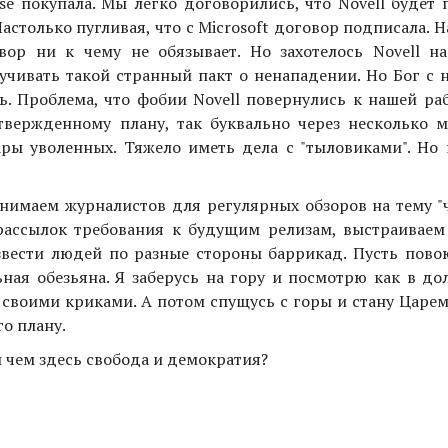
se покупала. Мы легко договорились, что Novell будет
Настолько пугливая, что с Microsoft договор подписала. Н
вор ни к чему не обязывает. Но захотелось Novell н
чивать такой странный пакт о ненападении. Но Бог с н
ь. Проблема, что фобии Novell повернулись к нашей ра
вержденному плану, так буквально через несколько м
ары уволенных. Тяжело иметь дела с "тыловиками". Но 
нимаем журналистов для регулярных обзоров на тему "ч
рассылок требования к будущим релизам, выстраиваем
вести людей по разные стороны баррикад. Пусть пово
ьная обезьяна. Я заберусь на гору и посмотрю как в д
 своими криками. А потом спущусь с горы и стану Царем
го плану.
и чем здесь свобода и демократия?