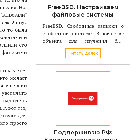
нгелия. Но,
FreeBSD. Настраиваем
 "вырезали"
файловые системы
 сам Линус
FreeBSD. Свободные записки о
то то была
свободной системе. В качестве
вокатами и
объекта для изучения был
решили его
избран однодисковый вариант
 финскими
Читать далее
FreeBSD стабильной версии - 4.2
.
о опасается
кто желает
рвые версии
 увеличить
 был очень
 А вот тех,
лозунг для
 кто просто
Поддерживаю РФ: