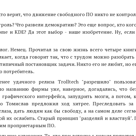
 кто верит, что движение свободного ПО никто не контрол
троль? Что развели демократию? Это еще вопрос, кто кого
me и KDE? Да этот выбор - наше изобретение. Ну, если
ог. Немец. Прочитал за свою жизнь всего четыре книги
кает, когда говорит так, что с трудом можно разобрать 
, типичный постановщик задачи. Никто его не любит, но е
о потребитель.
нее удачного релиза Trolltech "разрешило" пользова
по названию фирмы уже, наверное, догадались, что без
 графического интерфейса, запудрить мозги, а потом, 
о Томислав предложил ход хитрее. Преследовать за
лаза, дать людям как бы свободу, а на самом деле сег
й их ослабить. Старый принцип "разделяй и властвуй".
ужим проприетарным ПО.
ольшие категории. Те, кто при встрече с новым прячется и