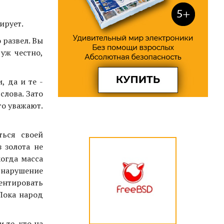
ирует.
 развел. Вы
 уж честно,
, да и те -
слова. Зато
го уважают.
ться своей
 золота не
когда масса
 нарушение
ментировать
 Пока народ
 те, кто на