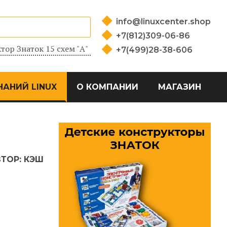
info@linuxcenter.shop
+7(812)309-06-86
тор Знаток 15 схем "А"
+7(499)28-38-606
НАНИЙ LINUX
О КОМПАНИИ
МАГАЗИН
ВТОР:
КЭШ