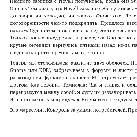
Немного заминка с Novell получилась, когда она Su
Gnome. Тем более, что Novell сама по себе пугливая. 
договора ни холодно, ни жарко. Фиолетово. Дого
договоренности чем-то подкрепить. Пришлось выму
пактом. Суд потом признает его недействительност
Только пошло внедрение и раскрутка Gnome по ут
крутые сетевики вернулись пятками назад из-за п
создавать противоречия там, где их нет.
Теперь мы отслеживаем развитие двух оболочек. На
Gnome или KDE", забрасываем в форумы и листы 
расхождения функциональности. Мы стремимся раз
другом. Как говорит Томислав: "Да, я старая и бол
перегрызутся между собой. Я буду их раззадоривать
Это он тоже не сам придумал. Но мы точно следуем е
Это маркетинг. Контроль за умами потребителей. Пр