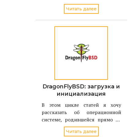
секрете и кто пока не решил как
Читать далее
это сделать....
DragonFlyBSD: загрузка и
инициализация
В этом цикле статей я хочу
рассказать об операционной
системе, родившейся прямо на
наших глазах - летом 2004 года.
Читать далее
Имя ей - DragonFlyBSD, и являет