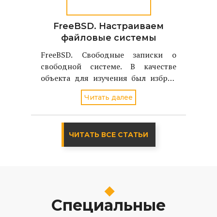
FreeBSD. Настраиваем
файловые системы
FreeBSD. Свободные записки о
свободной системе. В качестве
объекта для изучения был избран
однодисковый вариант FreeBSD
Читать далее
стабильной версии - 4.2
ЧИТАТЬ ВСЕ СТАТЬИ
Специальные