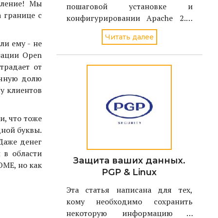
вление! Мы
пошаговой установке и
 границе с
конфигурировании Apache 2.0,
чтобы снизить риск
Читать далее
неавторизованного доступа или
ли ему - не
успешного взлома в случае
изации Open
применения новой уязвимости,
страдает от
обнаруженной в Apache Web
очную долю
сервере. В результате, можно
Ну клиентов
будет пользовать
и, что тоже
дной буквы.
 Даже денег
и в области
Защита ваших данных.
OME, но как
PGP & Linux
Эта статья написана для тех,
кому необходимо сохранить
некоторую информацию в