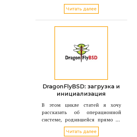
секрете и кто пока не решил как
Читать далее
это сделать....
DragonFlyBSD: загрузка и
инициализация
В этом цикле статей я хочу
рассказать об операционной
системе, родившейся прямо на
наших глазах - летом 2004 года.
Читать далее
Имя ей - DragonFlyBSD, и являет