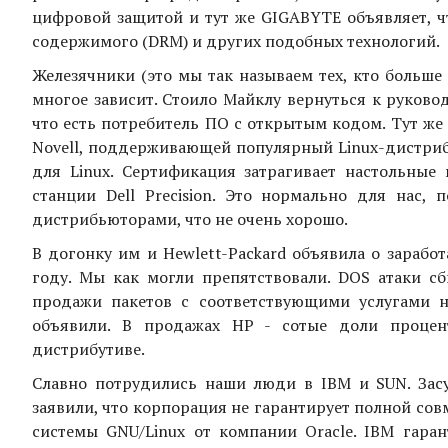
цифровой защитой и тут же GIGABYTE объявляет, ч
содержимого (DRM) и других подобных технологий.
Железячники (это мы так называем тех, кто больше 
многое зависит. Стоило Майклу вернуться к руковод
что есть потребитель ПО с открытым кодом. Тут же 
Novell, поддерживающей популярный Linux-дистриб
для Linux. Сертификация затрагивает настольные 
станции Dell Precision. Это нормально для нас, 
дистрибьюторами, что не очень хорошо.
В догонку им и Hewlett-Packard объявила о зараб
году. Мы как могли препятствовали. DOS атаки сб
продажи пакетов с соответствующими услугами н
объявили. В продажах HP - сотые доли процент
дистрибутиве.
Славно потрудились наши люди в IBM и SUN. Зас
заявили, что корпорация не гарантирует полной со
системы GNU/Linux от компании Oracle. IBM гара