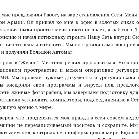
е мне предложили Работу на заре становления Сети. Меня
ой Армии. Он пришел ко мне в офис в золотых очках о
Условия были просты: меня никто не знает, я работаю. 
фамилию и начал потихоньку строить Нашу Сеть внутри Се
же ничего нельзя изменить. Мы построили само-воспрои
 и получили Большой Автомат.
игрою в "Жизнь". Миттник решил прославиться. Но хоро
ционном пространстве и можем оперативно регулиро
 СМИ. Мы провели нужные документы и урегулировали 
Мы внедрили свои программы и вирусы под предлог
 сеть лживые фотографии, мы завершаем подготовку для
аставили установить компьютеры, подсоединенные к Сет
лушную армию в мире.
 уверен, что продержится моя правда в сети совсем недо
внешний не перезаписываемый носитель и сохраните. Мы
ы возьмем под контроль всю информацию в мире. Единст