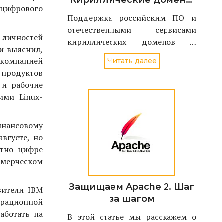
Кириллические домены
 цифрового
должны
Поддержка российским ПО и
поддерживаться в
отечественными сервисами
российском ПО и
т личностей
кириллических доменов и
сервисах
 и выяснил,
адресов электронной почты
с компанией
Читать далее
станет ключевой задачей
 продуктов
проекта Поддерживаю.РФ в 2021
 и рабочие
году. По словам директора
ими Linux-
Координационного центра
доменов .RU/.РФ Андрея
Воробьева, национальный дом
инансовому
вгусте, но
ютно цифре
ммерческом
Защищаем Apache 2. Шаг
вители IBM
за шагом
ерационной
аботать на
В этой статье мы расскажем о