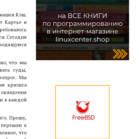
 нашел Кэш.
т Картье и
Требовалось
ти. Сегодня
зводящуюся
шо, что мы
вать суды,
вопрос. Мы
ом кризиса
 овладения
и в каждой
лго. Прошу,
 перешли к
венное, что