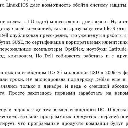
то LinuxBIOS дает возможность обойти систему защиты
от железа к ПО идет) много хлопот доставляют. Ну и о
ству своей компанией, так он сразу запустил IdeaStorm
Dell опубликовал пресс-релиз, что уже ведутся работы 
утив SUSE, по сертификации корпоративных клиентских
персональные компьютеры OptiPlex, ноутбуки Latitude
под контролем. Но Dell собирается работать и с друг
отанных на свободном ПО 25 миллионов USD в 2006-м ф
или сроки. HP анонсировала поддержку Debian еще в а
ачались только в декабре. И ведь о смешной абсол
а. Просто захотелось первыми заработать на неко
унули черпак с дегтем в мед свободного ПО. Предста
вместимости своих программных продуктов с версией оп
нтирует, что программные продукты компании будут р