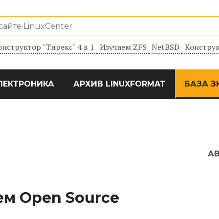
онструктор "Тирекс" 4 в 1
Изучаем ZFS
NetBSD
Конструк
ЛЕКТРОНИКА
АРХИВ LINUXFORMAT
БАЗА З
А
м Open Source