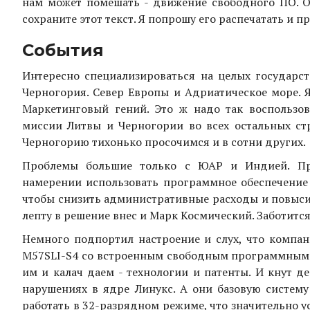
нам может помешать - движение свободного ПО. О
сохраните этот текст. Я попрошу его распечатать и п
События
Интересно специализироваться на целых государст
Черногория. Север Европы и Адриатическое море. 
Маркетинговый гений. Это ж надо так воспользо
миссии Литвы и Черногории во всех остальных ст
Черногорию тихонько просочимся и в сотни других.
Проблемы большие только с ЮАР и Индией. Пр
намерении использовать программное обеспечени
чтобы снизить административные расходы и повыси
лепту в решение внес и Марк Космический. Заботится
Немного подпортил настроение и слух, что компа
M57SLI-S4 со встроенным свободным программным об
им и калач даем - технологии и патенты. И кнут д
нарушениях в ядре Линукс. А они базовую систем
работать в 32-разрядном режиме, что значительно ус