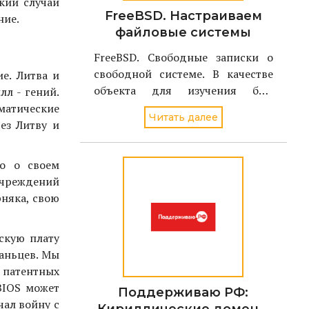
кий случай
FreeBSD. Настраиваем
ние.
файловые системы
FreeBSD. Свободные записки о
свободной системе. В качестве
е. Литва и
объекта для изучения был
л - гений.
избран однодисковый вариант
матические
Читать далее
FreeBSD стабильной версии - 4.2
ез Литву и
о о своем
учреждений
няка, свою
скую плату
аньцев. Мы
 патентных
BIOS может
Поддерживаю РФ:
чал войну с