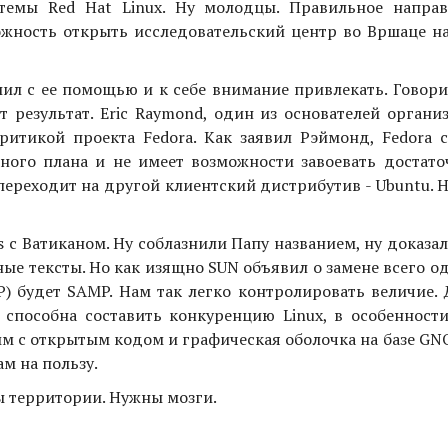
темы Red Hat Linux. Ну молодцы. Правильное напра
ожность открыть исследовательский центр во Вршаце на
шил с ее помощью и к себе внимание привлекать. Говори
т результат. Eric Raymond, один из основателей орган
критикой проекта Fedora. Как заявил Рэймонд, Fedora 
ного плана и не имеет возможности завоевать достат
 переходит на другой клиентский дистрибутив - Ubuntu. 
is с Ватиканом. Ну соблазнили Папу названием, ну доказал
ные тексты. Но как изящно SUN объявил о замене всего о
P) будет SAMP. Нам так легко контролировать величие.
s способна составить конкуренцию Linux, в особенност
мм с открытым кодом и графическая оболочка на базе GN
м на пользу.
ы территории. Нужны мозги.