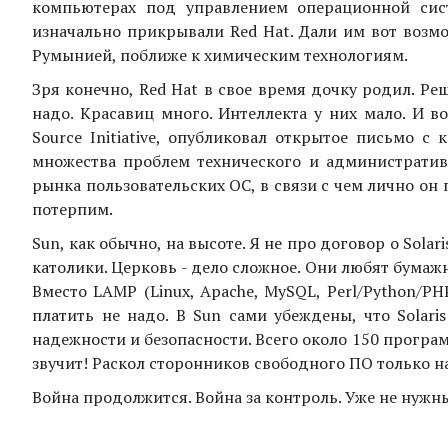
компьютерах под управлением операционной сис
изначально прикрывали Red Hat. Дали им вот возм
Румынией, поближе к химическим технологиям.
Зря конечно, Red Hat в свое время дочку родил. Ре
надо. Красавиц много. Интеллекта у них мало. И во
Source Initiative, опубликовал открытое письмо с 
множества проблем технического и административ
рынка пользовательских ОС, в связи с чем лично он
потерпим.
Sun, как обычно, на высоте. Я не про договор о Solar
католики. Церковь - дело сложное. Они любят бумаж
Вместо LAMP (Linux, Apache, MySQL, Perl/Python/PH
платить не надо. В Sun сами убеждены, что Solari
надежности и безопасности. Всего около 150 програ
звучит! Раскол сторонников свободного ПО только на
Война продолжится. Война за контроль. Уже не нужн