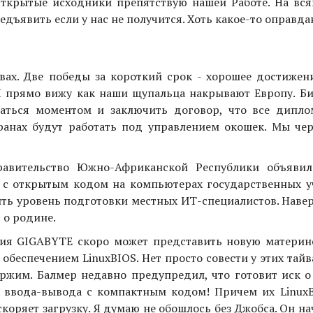
ткрытые исходники препятствую нашей Работе. На вся
редъявить если у нас не получится. Хоть какое-то оправда
вах. Две победы за короткий срок - хорошее достижени
Я прямо вижу как наши щупальца накрывают Европу. Бил
ваться моментом и заключить договор, что все дипло
ранах будут работать под управлением окошек. Мы чер
авительство Южно-Африканской Республики объявил
е с открытым кодом на компьютерах государственных 
ть уровень подготовки местных ИТ-специалистов. Навер
 о родине.
ния GIGABYTE скоро может представить новую материн
еспечением LinuxBIOS. Нет просто совести у этих тайв
ержим. Балмер недавно предупредил, что готовит иск о
у ввода-вывода с компактным кодом! Причем их Linux
коряет загрузку. Я думаю не обошлось без Джобса. Он на